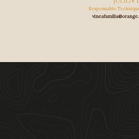
JULIEN 
Responsable Technique 
vineafamilia@orange.