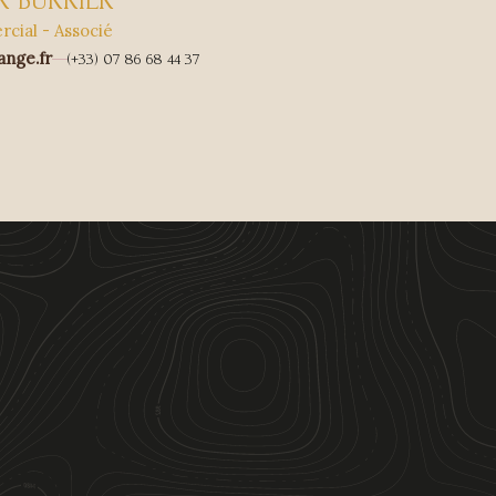
R BURRIER
cial - Associé
ange.fr
(+33) 07 86 68 44 37