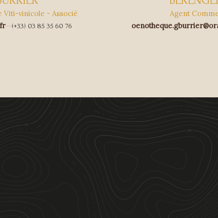
BURRIER
BERENGE
Viti-vinicole - Associé
Agent Commer
fr
oenotheque.gburrier@or
(+33) 03 85 35 60 76