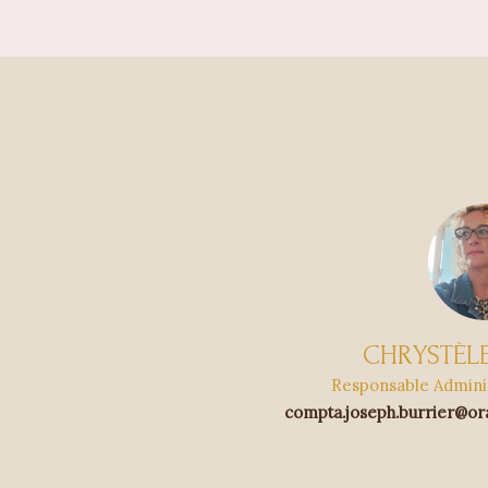
CHRYSTÈL
Responsable Adminis
compta.joseph.burrier@or